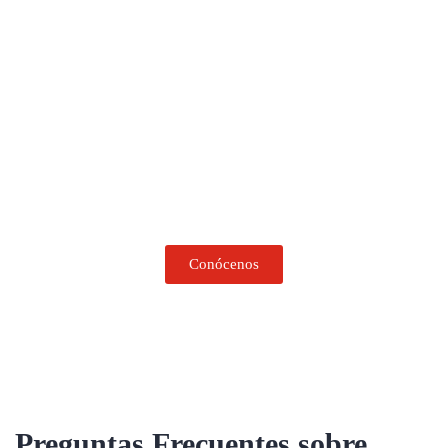
AMPLIA GAMA DE
SOLUCIONES
Conozca nuestro catálogo completo de soluciones a medida para
cualquier necesidad de embalaje que tenga su empresa o negocio.
Conócenos
Preguntas Frecuentes sobre