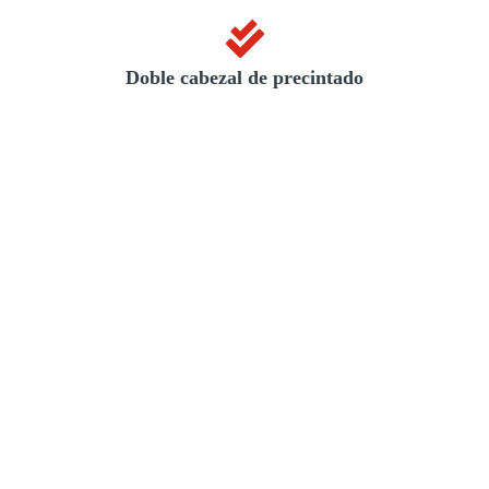
Doble cabezal de precintado
AMPLIA GAMA DE
SOLUCIONES
Conozca nuestro catálogo completo de soluciones a medida para
cualquier necesidad de embalaje que tenga su empresa o negocio.