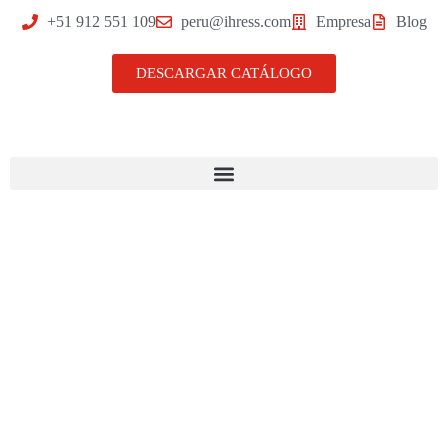
+51 912 551 109
peru@ihress.com
Empresa
Blog
DESCARGAR CATÁLOGO
Encintadoras de cajas