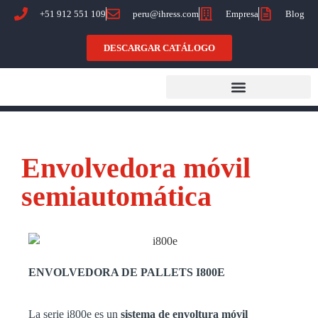
+51 912 551 109
peru@ihress.com
Empresa
Blog
DESCARGAR CATÁLOGO
Envolvedora móvil
semiautomática
ENVOLVEDORA DE PALLETS I800E
La serie i800
e
es un
sistema de envoltura móvil