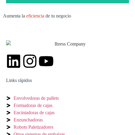
Aumenta la
eficiencia
de tu negocio
Modelo iP35-AT
Cerradora automatizada de cajas monoformato en línea
Más detalles
Links rápidos
Envolvedoras de pallets
Formadoras de cajas
Encintadoras de cajas
Enzunchadoras
Robots Paletizadores
Otros sistemas de embalaje