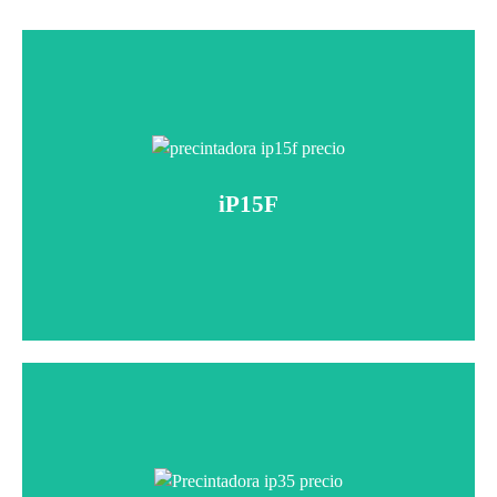
iP15F
Modelo iP15-F
Sistema monobloque de formado y precintado.