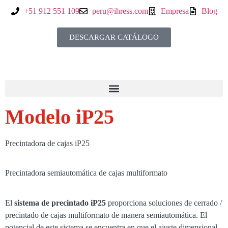
+51 912 551 109
peru@ihress.com
Empresa
Blog
DESCARGAR CATÁLOGO
Modelo iP25
Precintadora de cajas iP25
Precintadora semiautomática de cajas multiformato
El
sistema de precintado iP25
proporciona soluciones de cerrado /
precintado de cajas multiformato de manera semiautomática. El
potencial de este sistema se encuentra en que el ajuste dimensional