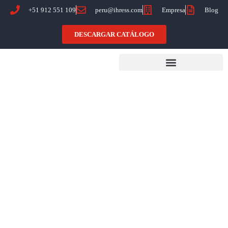
+51 912 551 109
peru@ihress.com
Empresa
Blog
DESCARGAR CATÁLOGO
Zunchadora
iFPV-150