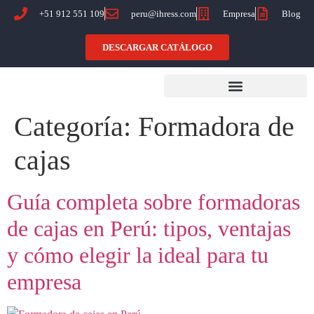
+51 912 551 109
peru@ihress.com
Empresa
Blog
DESCARGAR CATÁLOGO
Categoría:
Formadora de
cajas
Guía completa sobre formadoras
de cajas en Perú: tipos, ventajas
y cómo elegir la ideal para tu
empresa